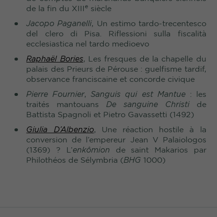
e
de la fin du XIII
siècle
Jacopo Paganelli
, Un estimo tardo-trecentesco
del clero di Pisa. Riflessioni sulla fiscalità
ecclesiastica nel tardo medioevo
Raphaël Bories
, Les fresques de la chapelle du
palais des Prieurs de Pérouse : guelfisme tardif,
observance franciscaine et concorde civique
Pierre Fournier
,
Sanguis qui est Mantue
: les
traités mantouans
De sanguine Christi
de
Battista Spagnoli et Pietro Gavassetti (1492)
Giulia D’Albenzio
, Une réaction hostile à la
conversion de l’empereur Jean V Palaiologos
(1369)
? L’
enkômion
de saint Makarios par
Philothéos de Sélymbria (
BHG
1000)