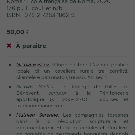
Rome : École française de Rome, 2026
176 p., ill. coul. et n/b
ISBN : 978-2-7283-1862-9
50,00
€
À paraître
Nicola Ryssov
, Il lupo pastore. L’azione politica
locale di un cavaliere rurale tra conflitti,
clientele e patronato (Treviso, XII sec.)
Nicolas Michel
, Le florilège de Gilles de
Bénévent,
scriptor
à la Pénitencerie
apostolique (v.
1255-1270) : sources et
tradition manuscrite
Mathieu Serenne
, Les compagnies toscanes
dans la « révolution scripturaire et
documentaire ». Étude de cédules et d’un livre
de comptes de marchands-banquiers siennois